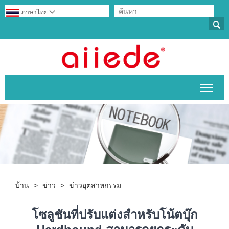
ภาษาไทย


สลับ
บ้าน
>
ข่าว
>
ข่าวอุตสาหกรรม
โซลูชันที่ปรับแต่งสำหรับโน้ตบุ๊ก