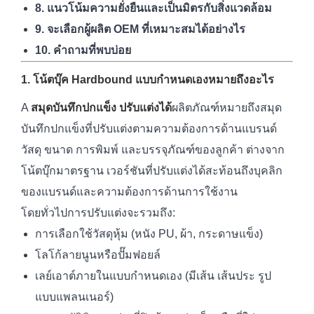
8. แนวโน้มความยั่งยืนและเป็นมิตรกับสิ่งแวดล้อม
9. จะเลือกผู้ผลิต OEM ที่เหมาะสมได้อย่างไร
10. คำถามที่พบบ่อย
1. โน้ตบุ๊ค Hardbound แบบกำหนดเองหมายถึงอะไร
A
สมุดบันทึกปกแข็ง ปรับแต่งได้
ผลิตภัณฑ์หมายถึงสมุด
บันทึกปกแข็งที่ปรับแต่งตามความต้องการด้านแบรนด์
วัสดุ ขนาด การพิมพ์ และบรรจุภัณฑ์ของลูกค้า ต่างจาก
โน้ตบุ๊กมาตรฐาน เวอร์ชันที่ปรับแต่งได้สะท้อนถึงบุคลิก
ของแบรนด์และความต้องการด้านการใช้งาน
โดยทั่วไปการปรับแต่งจะรวมถึง:
การเลือกใช้วัสดุหุ้ม (หนัง PU, ผ้า, กระดาษแข็ง)
โลโก้ลายนูนหรือปั๊มฟอยล์
เลย์เอาต์ภายในแบบกำหนดเอง (มีเส้น เส้นประ รูป
แบบแพลนเนอร์)