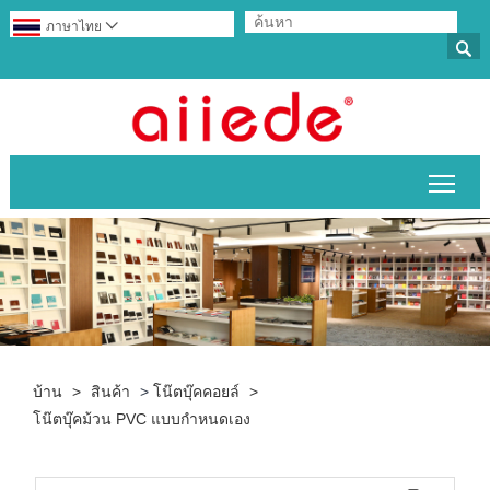
ภาษาไทย


สลับ
บ้าน
>
สินค้า
>
โน๊ตบุ๊คคอยล์
>
โน๊ตบุ๊คม้วน PVC แบบกำหนดเอง