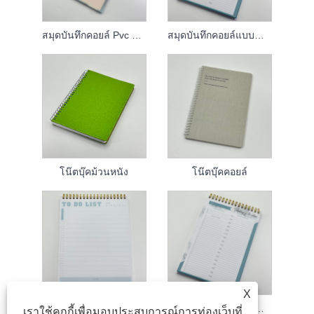
สมุดบันทึกคอยล์ Pvc ปรับแต่งได้
สมุดบันทึกคอยล์แบบกำหนดเอง
โน๊ตบุ๊คม้วนหนัง
โน๊ตบุ๊คคอยล์
X
สมุดบันทึกม้วน PVC
สมุดบันทึกคอยล์แบบกำหนดเอง
เราใช้คุกกี้เพื่อมอบประสบการณ์การท่องเว็บที่