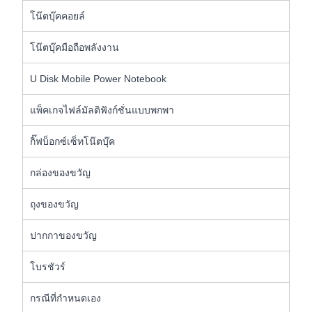
โน๊ตบุ๊คคอยล์
โน๊ตบุ๊คมือถือพลังงาน
U Disk Mobile Power Notebook
แพ็คเกจไฟล์มัลติฟังก์ชั่นแบบพกพา
กิ๊ฟบ็อกซ์เซ็ทโน๊ตบุ๊ค
กล่องของขวัญ
ถุงของขวัญ
ปากกาของขวัญ
โบรชัวร์
กรณีที่กำหนดเอง