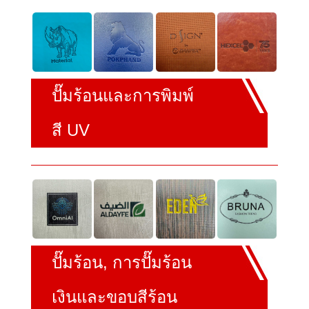
ปั๊มร้อนและการพิมพ์
สี UV
ปั๊มร้อน, การปั๊มร้อน
เงินและขอบสีร้อน